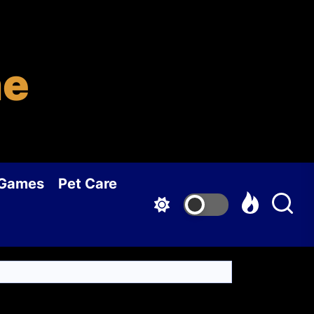
ne
 Games
Pet Care