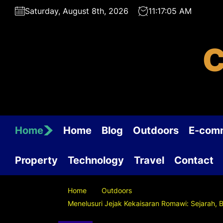
Skip
Saturday, August 8th, 2026
11:17:06 AM
to
the
content
C
Home
Home
Blog
Outdoors
E-com
Property
Technology
Travel
Contact
Home
Outdoors
Menelusuri Jejak Kekaisaran Romawi: Sejarah,