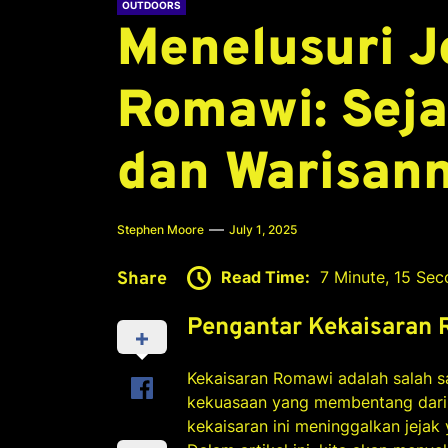
OUTDOORS
Menelusuri J
Romawi: Seja
dan Warisan
Stephen Moore
July 1, 2025
Read Time:
7 Minute, 15 Se
Share
Pengantar Kekaisaran
Kekaisaran Romawi adalah salah s
kekuasaan yang membentang dari pa
kekaisaran ini meninggalkan jeja