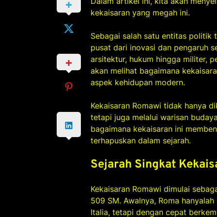
Dalam artikel ini, kita akan menye
kekaisaran yang megah ini.
Sebagai salah satu entitas politi
pusat dari inovasi dan pengaruh se
arsitektur, hukum hingga militer, 
akan melihat bagaimana kekaisar
aspek kehidupan modern.
Kekaisaran Romawi tidak hanya dike
tetapi juga melalui warisan buday
bagaimana kekaisaran ini membent
terhapuskan dalam sejarah.
Sejarah Singkat Kekai
Kekaisaran Romawi dimulai sebaga
509 SM. Awalnya, Roma hanyalah s
Italia, tetapi dengan cepat berke