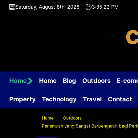
Skip
Saturday, August 8th, 2026
3:35:23 PM
to
the
content
C
Home
Home
Blog
Outdoors
E-com
Property
Technology
Travel
Contact
Home
Outdoors
Penemuan yang Sangat Berpengaruh bagi Per