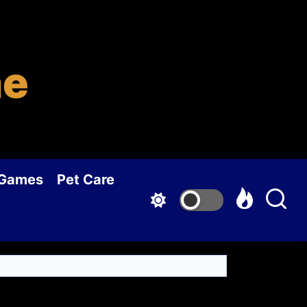
ne
 Games
Pet Care